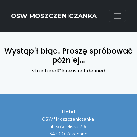
OSW MOSZCZENICZANKA
Hotel
OSW "Moszczeniczanka"
ul. Kościeliska 79d
34-500 Zakopane