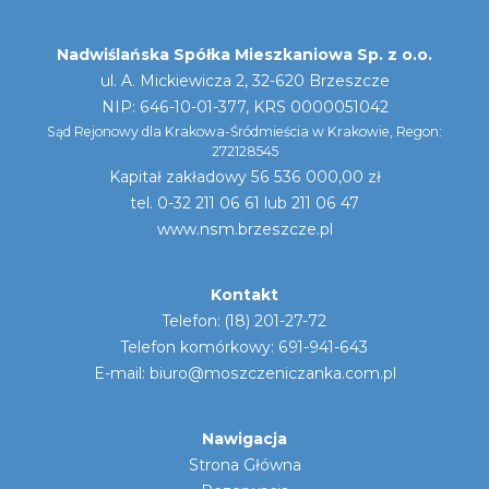
Nadwiślańska Spółka Mieszkaniowa Sp. z o.o.
ul. A. Mickiewicza 2, 32-620 Brzeszcze
NIP: 646-10-01-377, KRS 0000051042
Sąd Rejonowy dla Krakowa-Śródmieścia w Krakowie, Regon:
272128545
Kapitał zakładowy 56 536 000,00 zł
tel. 0-32 211 06 61 lub 211 06 47
www.nsm.brzeszcze.pl
Kontakt
Telefon: (18) 201-27-72
Telefon komórkowy: 691-941-643
E-mail:
biuro@moszczeniczanka.com.pl
Nawigacja
Strona Główna