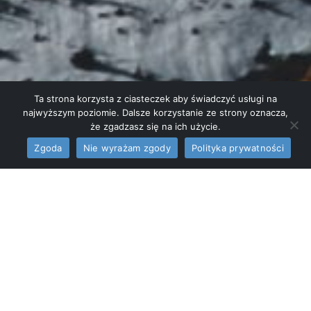
Ta strona korzysta z ciasteczek aby świadczyć usługi na
najwyższym poziomie. Dalsze korzystanie ze strony oznacza,
że zgadzasz się na ich użycie.
Zgoda
Nie wyrażam zgody
Polityka prywatności
Pokoje
Sala
Posiłki
imprezowa