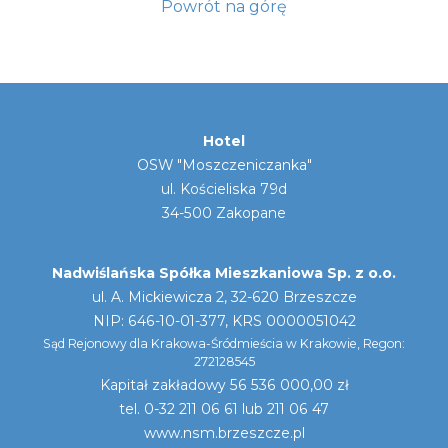
Powrót na górę
Hotel
OSW "Moszczeniczanka"
ul. Kościeliska 79d
34-500 Zakopane
Nadwiślańska Spółka Mieszkaniowa Sp. z o.o.
ul. A. Mickiewicza 2, 32-620 Brzeszcze
NIP: 646-10-01-377, KRS 0000051042
Sąd Rejonowy dla Krakowa-Śródmieścia w Krakowie, Regon:
272128545
Kapitał zakładowy 56 536 000,00 zł
tel. 0-32 211 06 61 lub 211 06 47
www.nsm.brzeszcze.pl