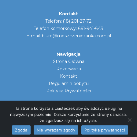
Kontakt
Telefon: (18) 201-27-72
Telefon komórkowy: 691-941-643
E-mail:
biuro@moszczeniczanka.com.pl
Nawigacja
Strona Główna
Rezerwacja
Kontakt
Regulamin pobytu
Polityka Prywatności
Ta strona korzysta z ciasteczek aby świadczyć usługi na
najwyższym poziomie. Dalsze korzystanie ze strony oznacza,
że zgadzasz się na ich użycie.
OSW MOSZCZENICZANKA
© 2013 - 2026
Zgoda
Nie wyrażam zgody
Polityka prywatności
Designed & Coded by
SOHiS