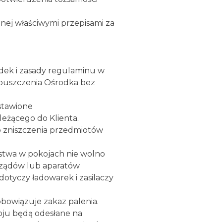
onej właściwymi przepisami za
ek i zasady regulaminu w
opuszczenia Ośrodka bez
stawione
eżącego do Klienta.
b zniszczenia przedmiotów
twa w pokojach nie wolno
rządów lub aparatów
dotyczy ładowarek i zasilaczy
owiązuje zakaz palenia.
oju będą odesłane na