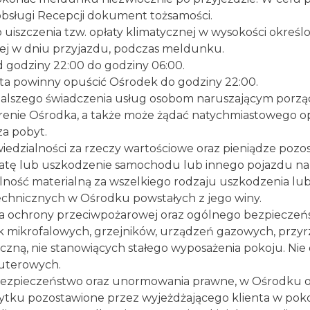
obsługi Recepcji dokument tożsamości.
o uiszczenia tzw. opłaty klimatycznej w wysokości określ
nej w dniu przyjazdu, podczas meldunku.
 godziny 22:00 do godziny 06:00.
ta powinny opuścić Ośrodek do godziny 22:00.
lszego świadczenia usług osobom naruszającym porząd
erenie Ośrodka, a także może żądać natychmiastowego 
za pobyt.
iedzialności za rzeczy wartościowe oraz pieniądze pozo
tratę lub uszkodzenie samochodu lub innego pojazdu nal
alność materialną za wszelkiego rodzaju uszkodzenia lu
echnicznych w Ośrodku powstałych z jego winy.
 ochrony przeciwpożarowej oraz ogólnego bezpieczeńs
 mikrofalowych, grzejników, urządzeń gazowych, przy
yczną, nie stanowiących stałego wyposażenia pokoju. Nie 
uterowych.
bezpieczeństwo oraz unormowania prawne, w Ośrodku ob
ytku pozostawione przez wyjeżdżającego klienta w pok