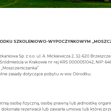
RODKU SZKOLENIOWO-WYPOCZYNKOWYM „MOSZCZ
aniowa Sp. z o.o. ul. A. Mickiewicza 2, 32-620 Brzeszcz
ródmieścia w Krakowie nr rej KRS 0000051042, NIP: 64
 „Moszczeniczanka”
lne zasady dotyczące pobytu w ww. Ośrodku.
tnią osobę fizyczną, osobę prawną lub jednostkę organi
a dokonała rezerwacji lub zawarła umowę lub której pr