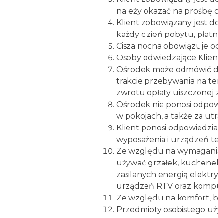
należy okazać na prośbę 
Klient zobowiązany jest d
każdy dzień pobytu, płat
Cisza nocna obowiązuje od
Osoby odwiedzające Klien
Ośrodek może odmówić da
trakcie przebywania na t
zwrotu opłaty uiszczonej 
Ośrodek nie ponosi odpow
w pokojach, a także za u
Klient ponosi odpowiedzi
wyposażenia i urządzeń t
Ze względu na wymagania
używać grzałek, kuchenek
zasilanych energią elektr
urządzeń RTV oraz komp
Ze względu na komfort, 
Przedmioty osobistego uż