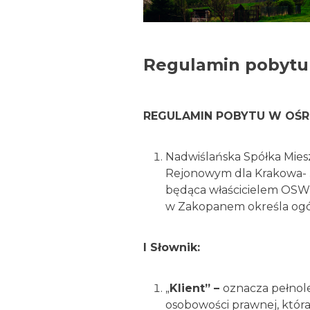
Regulamin pobytu
REGULAMIN POBYTU W OŚ
Nadwiślańska Spółka Mieszk
Rejonowym dla Krakowa- Ś
będąca właścicielem OSW
w Zakopanem określa ogó
I Słownik:
„
Klient” –
oznacza pełnole
osobowości prawnej, któr