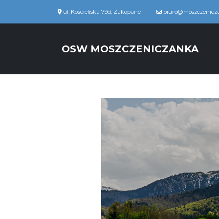
ul. Kościeliska 79d, Zakopane
biuro@moszczenicza
OSW MOSZCZENICZANKA