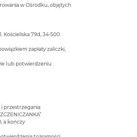
erowania w Ośrodku, objętych
Kościeliska 79d, 34-500
owiązkiem zapłaty zaliczki,
ie lub potwierdzeniu
i przestrzegania
ZCZENICZANKA”
, a kończy
potwierdzenia tożsamości