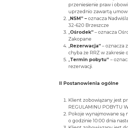
przeniesienie praw i obo
uprzednio zawartą umową 
„
NSM” –
oznacza Nadwiślań
32-620 Brzeszcze
„
Ośrodek”
– oznacza Ośr
Zakopane
„
Rezerwacja”
– oznacza z
chyba że RRZ w zakresie ob
„
Termin pobytu”
– oznac
rezerwacji.
II Postanowienia ogólne
Klient zobowiązany jest 
REGULAMINU POBYTU 
Pokoje wynajmowane są na
o godzinie 10:00 dnia nas
Klient zobowiązany jest 