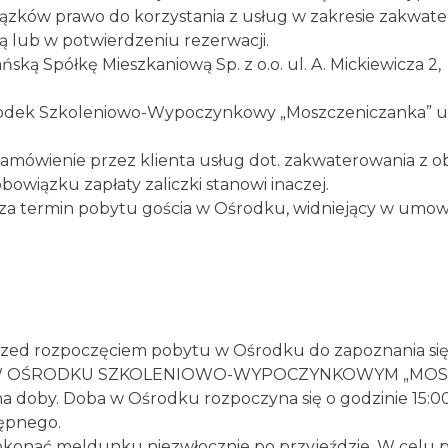
wiązków prawo do korzystania z usług w zakresie zakwat
lub w potwierdzeniu rezerwacji.
ską Spółkę Mieszkaniową Sp. z o.o. ul. A. Mickiewicza 2,
odek Szkoleniowo-Wypoczynkowy „Moszczeniczanka” ul. 
amówienie przez klienta usług dot. zakwaterowania z ob
owiązku zapłaty zaliczki stanowi inaczej.
za termin pobytu gościa w Ośrodku, widniejący w umow
przed rozpoczęciem pobytu w Ośrodku do zapoznania się 
W OŚRODKU SZKOLENIOWO-WYPOCZYNKOWYM „MOS
 doby. Doba w Ośrodku rozpoczyna się o godzinie 15:00
tępnego.
dokonać meldunku niezwłocznie po przyjeździe. W celu 