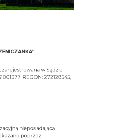
ENICZANKA”
e, zarejestrowana w Sądzie
61001377, REGON: 272128545,
zacyjną nieposiadającą
zekazano poprzez