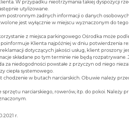
klienta. W przypadku nieotrzymania takiej dyspozycji 
następnie utylizowane.
om postronnym żadnych informacji o danych osobowych
olone jest wyłącznie w miejscu wyznaczonym do tego c
orzystanie z miejsca parkingowego Ośrodka może podle
poinformuje Klienta najpóźniej w dniu potwierdzenia re
klamacji dotyczących jakości usług, klient proszony jest
amacje składane po tym terminie nie będą rozpatrywane
da za niedogodności powstałe z przyczyn od niego nieza
czy ciepła systemowego.
t chodzenie w butach narciarskich. Obuwie należy prz
 sprzętu narciarskiego, rowerów, itp. do pokoi. Należy
eznaczonym.
.2021 r.